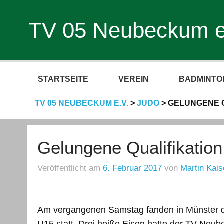
TV 05 Neubeckum e
STARTSEITE
VEREIN
BADMINTO
TV 05 NEUBECKUM E.V.
>
JUDO
>
GELUNGENE Q
Gelungene Qualifikation
Veröffentlicht am
6. Februar 2017
von
Martin Kais
Am vergangenen Samstag fanden in Münster di