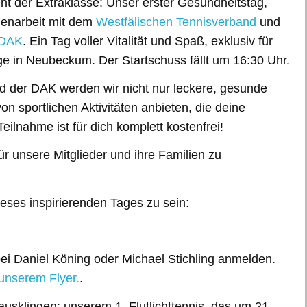
ent der Extraklasse: Unser erster Gesundheitstag,
menarbeit mit dem
Westfälischen Tennisverband
und
DAK
. Ein Tag voller Vitalität und Spaß, exklusiv für
ge in Neubeckum. Der Startschuss fällt um 16:30 Uhr.
 der DAK werden wir nicht nur leckere, gesunde
n sportlichen Aktivitäten anbieten, die deine
eilnahme ist für dich komplett kostenfrei!
ür unsere Mitglieder und ihre Familien zu
ieses inspirierenden Tages zu sein:
ei Daniel Köning oder Michael Stichling anmelden.
 unserem Flyer.
.
usklingen: unserem 1. Flutlichttennis, das um 21