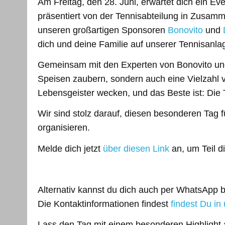
Am Freitag, den 28. Juni, erwartet dich ein Ev
präsentiert von der Tennisabteilung in Zusam
unseren großartigen Sponsoren
Bonovito
und
dich und deine Familie auf unserer Tennisanla
Gemeinsam mit den Experten von Bonovito und
Speisen zaubern, sondern auch eine Vielzahl vo
Lebensgeister wecken, und das Beste ist: Die T
Wir sind stolz darauf, diesen besonderen Tag f
organisieren.
Melde dich jetzt
über diesen Link
an, um Teil d
Alternativ kannst du dich auch per WhatsApp b
Die Kontaktinformationen findest
findest Du in
Lass den Tag mit einem besonderen Highlight a