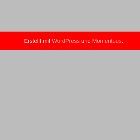
Erstellt mit
WordPress
und
Momentous
.