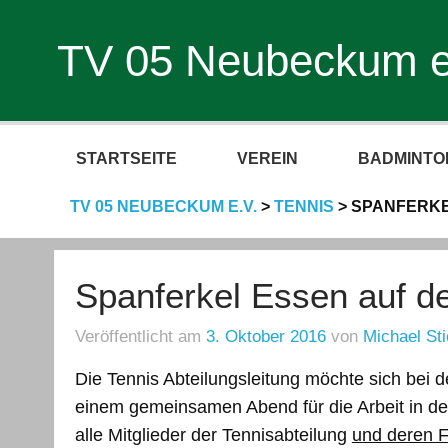
TV 05 Neubeckum e
STARTSEITE
VEREIN
BADMINTO
TV 05 NEUBECKUM E.V.
>
TENNIS
>
SPANFERKE
Spanferkel Essen auf d
Veröffentlicht am
3. Oktober 2016
von
Michael Sti
Die Tennis Abteilungsleitung möchte sich bei d
einem gemeinsamen Abend für die Arbeit in d
alle Mitglieder der Tennisabteilung
und deren F