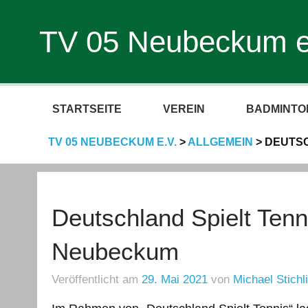
TV 05 Neubeckum e
STARTSEITE
VEREIN
BADMINTO
TV 05 NEUBECKUM E.V.
>
ALLGEMEIN
>
DEUTSC
Deutschland Spielt Tenn
Neubeckum
Veröffentlicht am
29. Mai 2021
von
Michael Stichl