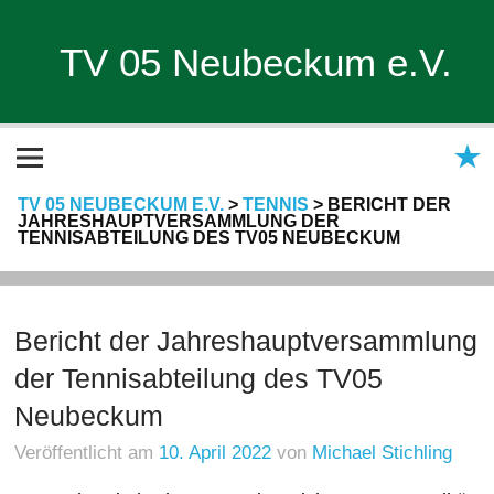
TV 05 Neubeckum e.V.
TV 05 NEUBECKUM E.V.
>
TENNIS
>
BERICHT DER
JAHRESHAUPTVERSAMMLUNG DER
TENNISABTEILUNG DES TV05 NEUBECKUM
Bericht der Jahreshauptversammlung
der Tennisabteilung des TV05
Neubeckum
Veröffentlicht am
10. April 2022
von
Michael Stichling