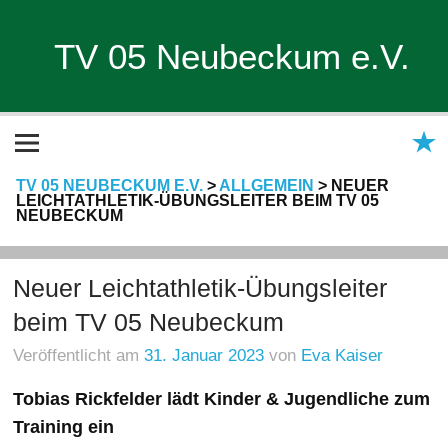
TV 05 Neubeckum e.V.
TV 05 NEUBECKUM E.V.
>
ALLGEMEIN
>
NEUER
LEICHTATHLETIK-ÜBUNGSLEITER BEIM TV 05
NEUBECKUM
Neuer Leichtathletik-Übungsleiter
beim TV 05 Neubeckum
Veröffentlicht am
31. Januar 2023
von
Eva Kaiser
Tobias Rickfelder lädt Kinder & Jugendliche zum
Training ein