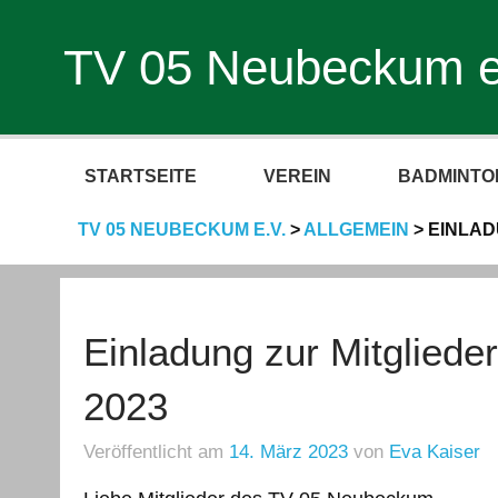
TV 05 Neubeckum e
STARTSEITE
VEREIN
BADMINTO
TV 05 NEUBECKUM E.V.
>
ALLGEMEIN
>
EINLAD
Einladung zur Mitgliede
2023
Veröffentlicht am
14. März 2023
von
Eva Kaiser