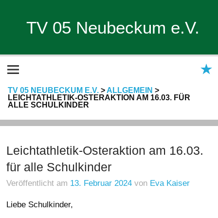
TV 05 Neubeckum e.V.
TV 05 NEUBECKUM E.V.
>
ALLGEMEIN
>
LEICHTATHLETIK-OSTERAKTION AM 16.03. FÜR
ALLE SCHULKINDER
Leichtathletik-Osteraktion am 16.03.
für alle Schulkinder
Veröffentlicht am
13. Februar 2024
von
Eva Kaiser
Liebe Schulkinder,