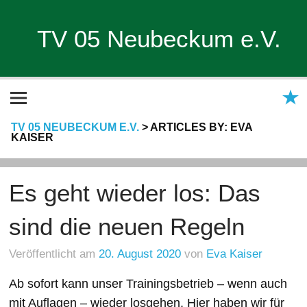
TV 05 Neubeckum e.V.
TV 05 NEUBECKUM E.V.
>
ARTICLES BY: EVA
KAISER
Es geht wieder los: Das
sind die neuen Regeln
Veröffentlicht am
20. August 2020
von
Eva Kaiser
Ab sofort kann unser Trainingsbetrieb – wenn auch
mit Auflagen – wieder losgehen. Hier haben wir für